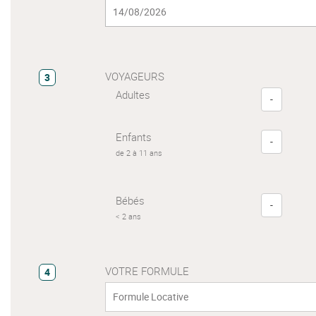
VOYAGEURS
3
Adultes
-
Enfants
-
de 2 à 11 ans
Bébés
-
< 2 ans
VOTRE FORMULE
4
Formule Locative