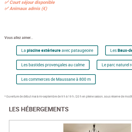
✅ Court séjour disponible
✅ Animaux admis (€)
Vous allez aimer...
La
piscine extérieure
avec pataugeoire
Les
Baux-d
Les bastides provençales au calme
Le parc naturel 
Les commerces de Maussane à 800 m
* Ouverture de début mai à mi-septembre de 9 h à 19 h /20 h en pleine saison, sous réserve de modi
LES HÉBERGEMENTS