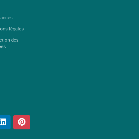
rances
ons légales
ction des
ées