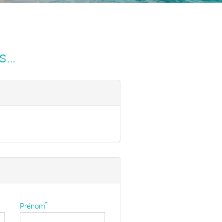
us…
*
Prénom