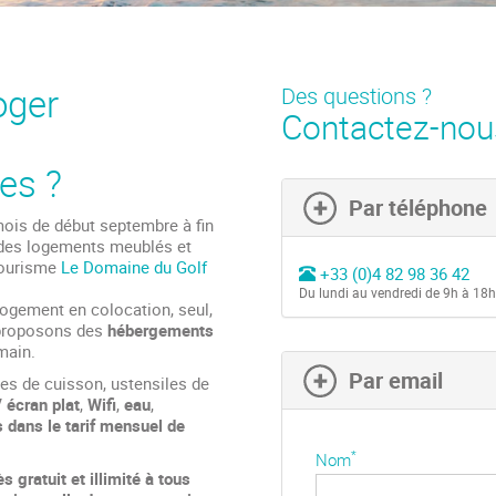
oger
Des questions ?
Contactez-no
es ?
Par téléphone
mois de début septembre à fin
des logements meublés et
tourisme
Le Domaine du Golf
+33 (0)4 82 98 36 42
Du lundi au vendredi de 9h à 18h
logement en colocation, seul,
 proposons des
hébergements
main.
Par email
es de cuisson, ustensiles de
 écran plat
,
Wifi
,
eau
,
s dans le tarif mensuel de
*
Nom
s gratuit et illimité à tous