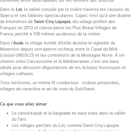
surveillée, entre deux balades sur les sentiers des Sources.
Dans le
Lot
, la vallée creusée par la rivière traverse les causses du
Quercy et ses falaises spectaculaires. Cajarc n'est qu'à une dizaine
de kilomètres de
Saint-Cirq-Lapopie
, élu village préféré des
Français en 2012 et classé parmi les Plus Beaux Villages de
France, perché à 100 mètres au-dessus de la rivière.
Dans l'
Aude
, le village fortifié d'Azille domine le vignoble du
Minervois depuis son éperon rocheux, entre le Canal du Midi
(classé UNESCO) et les contreforts de la Montagne Noire. À mi-
chemin entre Carcassonne et la Méditerranée, c'est une base
idéale pour découvrir dégustations de vin, écluses historiques et
villages cathares.
Trois territoires, un même fil conducteur : rivières préservées,
villages de caractère et art de vivre du Sud-Ouest.
Ce que vous allez aimer
Le canoë-kayak et la baignade en eaux vives dans la vallée
du Tarn.
Les villages perchés du Lot, comme Saint-Cirq-Lapopie.