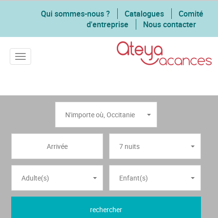
Qui sommes-nous ?
Catalogues
Comité
d'entreprise
Nous contacter
Toggle navigation
N'importe où
,
Occitanie
7 nuits
Adulte(s)
Enfant(s)
rechercher