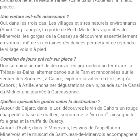
Carcassonne et la Méditerranée, Azille dans l'Aude est la mieux
placée.
Une voiture est-elle nécessaire ?
Oui, dans les trois cas. Les villages et sites naturels environnants
(Saint-Cirq-Lapopie, la grotte de Pech Merle, les vignobles du
Minervois, les gorges de la Cesse) se découvrent essentiellement
en voiture, même si certaines résidences permettent de rejoindre
le village voisin à pied.
Combien de jours prévoir sur place ?
Une semaine permet de découvrir en profondeur un territoire : à
Trébas-les-Bains, alterner canoë sur le Tarn et randonnées sur le
sentier des Sources ; à Cajarc, explorer la vallée du Lot jusqu'à
Cahors ; à Azille, enchaîner dégustations de vin, balade sur le Canal
du Midi et une journée à Carcassonne.
Quelles spécialités goûter selon la destination ?
Autour de Cajarc, dans le Lot, découvrez le vin de Cahors un rouge
charpenté à base de malbec, surnommé le "vin noir" ainsi que le
foie gras et la truffe du Quercy.
Autour d'Azille, dans le Minervois, les vins de l'appellation
Minervois et le muscat de Saint-Jean-de-Minervois accompagnent