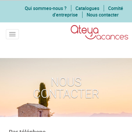
Qui sommes-nous ?
Catalogues
Comité
d'entreprise
Nous contacter
Toggle navigation
NOUS
CONTACTER
Par téléphone