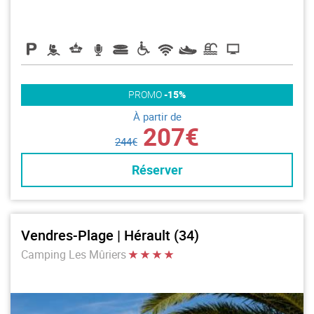
PROMO
-15%
À partir de
207€
244€
Réserver
Vendres-Plage | Hérault (34)
Camping Les Mûriers