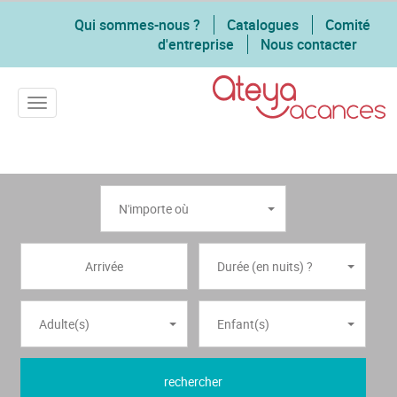
Qui sommes-nous ?
Catalogues
Comité
d'entreprise
Nous contacter
Toggle navigation
N'importe où
Durée (en nuits) ?
Adulte(s)
Enfant(s)
rechercher