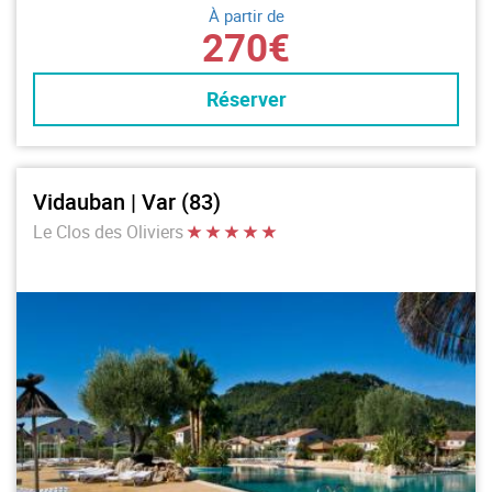
À partir de
270€
Réserver
Vidauban | Var (83)
Le Clos des Oliviers