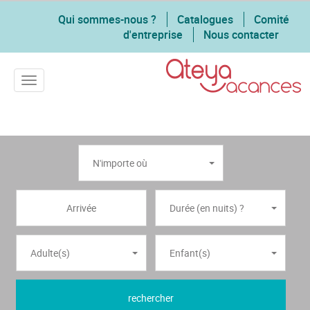
Qui sommes-nous ?
Catalogues
Comité
d'entreprise
Nous contacter
Toggle navigation
N'importe où
Durée (en nuits) ?
Adulte(s)
Enfant(s)
rechercher