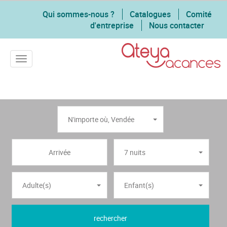
Qui sommes-nous ?
Catalogues
Comité
d'entreprise
Nous contacter
Toggle navigation
N'importe où
,
Vendée
7 nuits
Adulte(s)
Enfant(s)
rechercher