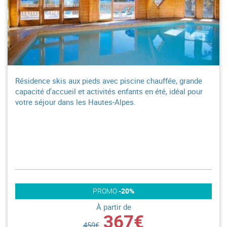
Résidence skis aux pieds avec piscine chauffée, grande
capacité d'accueil et activités enfants en été, idéal pour
votre séjour dans les Hautes-Alpes.
PROMO
-20%
À partir de
367€
459€