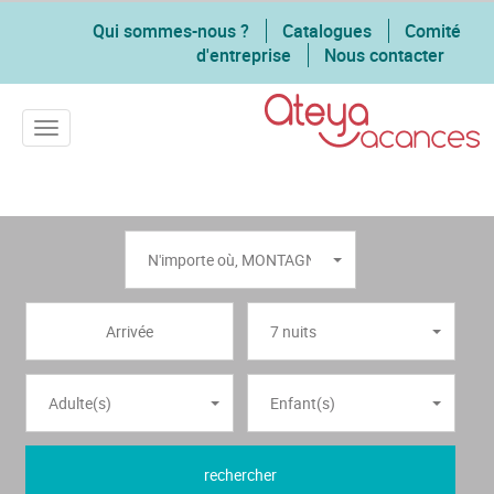
Qui sommes-nous ?
Catalogues
Comité
d'entreprise
Nous contacter
Toggle navigation
N'importe où
,
MONTAGNE
7 nuits
Adulte(s)
Enfant(s)
rechercher