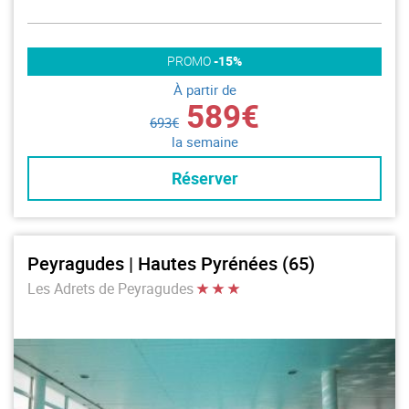
PROMO
-15%
À partir de
589€
693€
la semaine
Réserver
Peyragudes | Hautes Pyrénées (65)
Les Adrets de Peyragudes