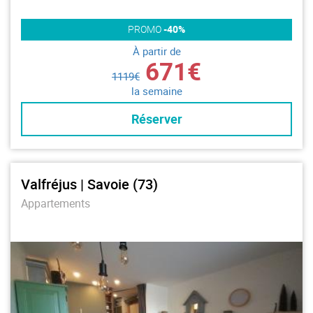
PROMO
-40%
À partir de
671€
1119€
la semaine
Réserver
Valfréjus | Savoie (73)
Appartements