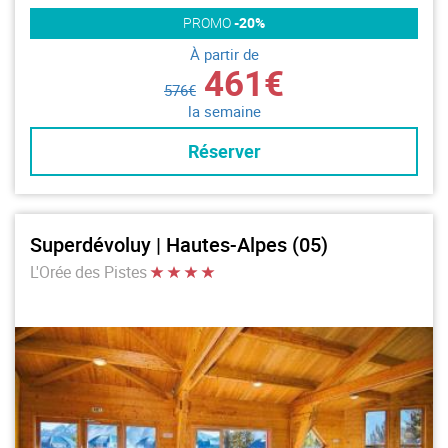
PROMO
-20%
À partir de
461€
576€
la semaine
Réserver
Superdévoluy | Hautes-Alpes (05)
L'Orée des Pistes