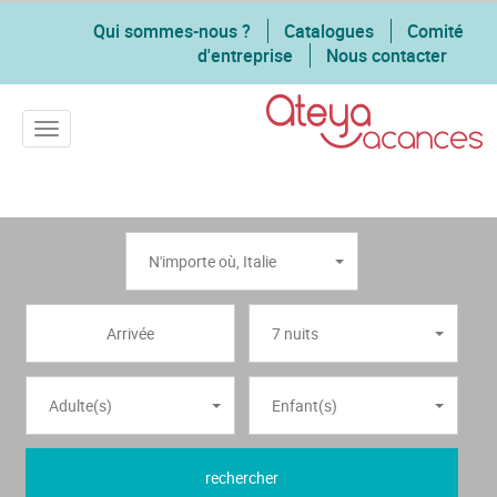
Qui sommes-nous ?
Catalogues
Comité
d'entreprise
Nous contacter
Toggle navigation
N'importe où
,
Italie
7 nuits
Adulte(s)
Enfant(s)
rechercher