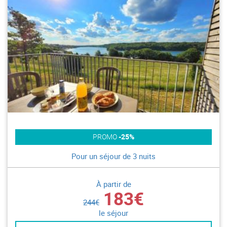
PROMO
-25%
Pour un séjour de 3 nuits
À partir de
183€
244€
le séjour