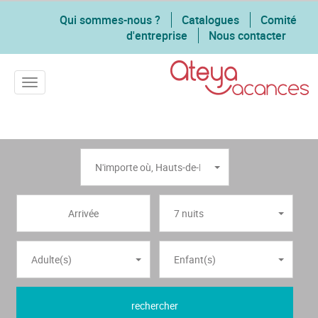
Qui sommes-nous ?
Catalogues
Comité
d'entreprise
Nous contacter
Toggle navigation
N'importe où
,
Hauts-de-France
7 nuits
Adulte(s)
Enfant(s)
rechercher