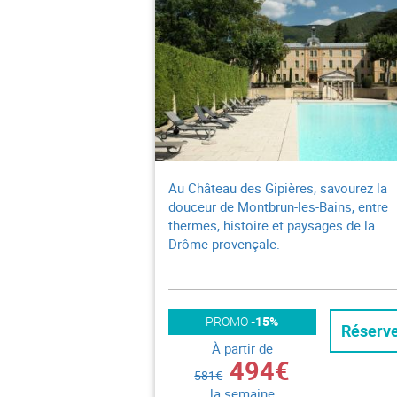
Au Château des Gipières, savourez la
douceur de Montbrun-les-Bains, entre
thermes, histoire et paysages de la
Drôme provençale.
PROMO
-15%
Réserv
À partir de
494€
581€
la semaine