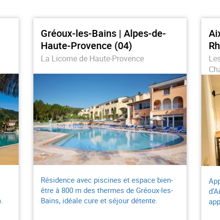
Gréoux-les-Bains | Alpes-de-
Ai
Haute-Provence (04)
Rh
La Licorne de Haute-Provence
Les
Cha
Résidence avec piscines et espace bien-
App
être à 800 m des thermes de Gréoux-les-
d’A
.
Bains, idéale cure et séjour détente.
app