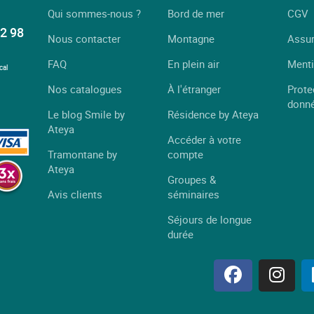
Qui sommes-nous ?
Bord de mer
CGV
2 98
Nous contacter
Montagne
Assu
FAQ
En plein air
Menti
cal
Nos catalogues
À l'étranger
Prote
donn
Le blog Smile by
Résidence by Ateya
Ateya
Accéder à votre
Tramontane by
compte
Ateya
Groupes &
Avis clients
séminaires
Séjours de longue
durée