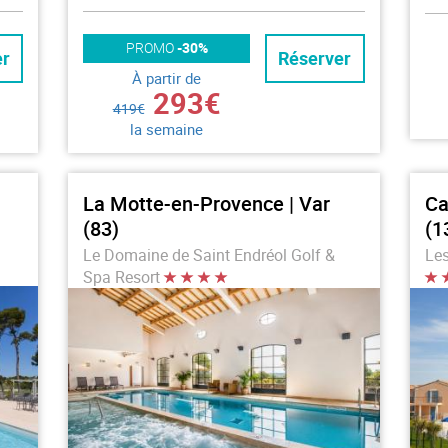
PROMO
-30%
er
Réserver
À partir de
293€
419€
la semaine
La Motte-en-Provence | Var
Ca
(83)
(1
Le Domaine de Saint Endréol Golf &
Les
Spa Resort