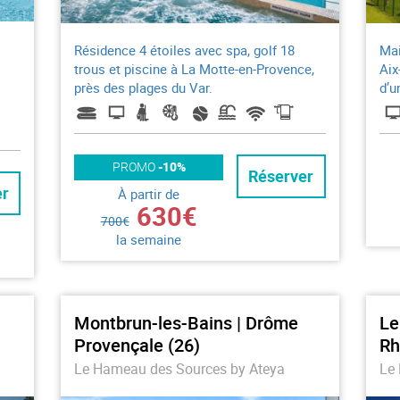
Résidence 4 étoiles avec spa, golf 18
Mai
trous et piscine à La Motte-en-Provence,
Aix
près des plages du Var.
d’u
PROMO
-10%
Réserver
er
À partir de
630€
700€
la semaine
Montbrun-les-Bains | Drôme
Le
Provençale (26)
Rh
Le Hameau des Sources by Ateya
Le