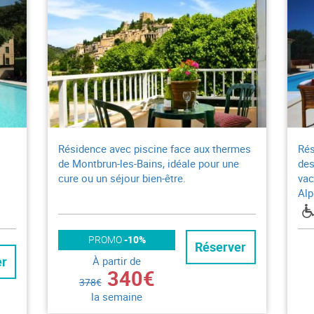
Résidence avec piscine face aux thermes
Rés
de Montbrun-les-Bains, idéale pour une
des
cure ou un séjour bien-être.
vac
Alp
PROMO
-10%
Réserver
er
À partir de
340€
378€
la semaine