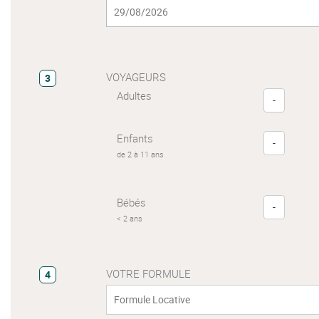
VOYAGEURS
3
Adultes
-
Enfants
-
de 2 à 11 ans
Bébés
-
< 2 ans
VOTRE FORMULE
4
Formule Locative