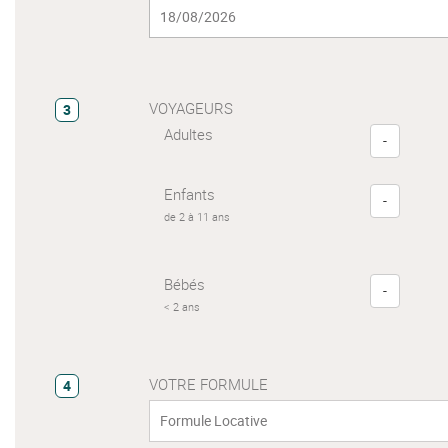
VOYAGEURS
3
Adultes
-
Enfants
-
de 2 à 11 ans
Bébés
-
< 2 ans
VOTRE FORMULE
4
Formule Locative