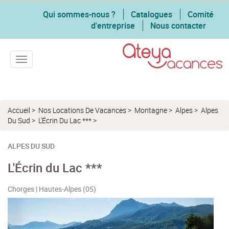
Qui sommes-nous ?
Catalogues
Comité
d'entreprise
Nous contacter
Toggle navigation
Accueil
>
Nos Locations De Vacances
>
Montagne
>
Alpes
>
Alpes
Du Sud
>
L'Écrin Du Lac ***
>
ALPES DU SUD
L'Écrin du Lac ***
Chorges | Hautes-Alpes (05)