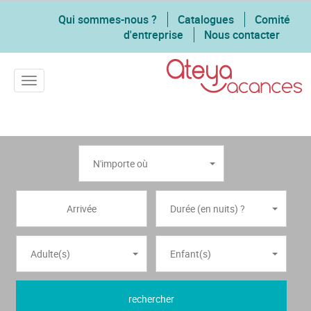
Qui sommes-nous ?
Catalogues
Comité
d'entreprise
Nous contacter
Toggle navigation
N'importe où
Durée (en nuits) ?
Adulte(s)
Enfant(s)
rechercher