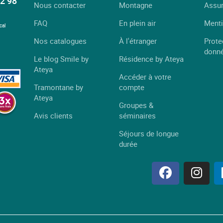
2 98
Nous contacter
Montagne
Assu
FAQ
En plein air
Menti
cal
Nos catalogues
À l'étranger
Prote
donn
Le blog Smile by
Résidence by Ateya
Ateya
Accéder à votre
Tramontane by
compte
Ateya
Groupes &
Avis clients
séminaires
Séjours de longue
durée