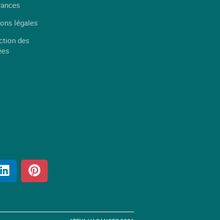
rances
ons légales
ction des
ées