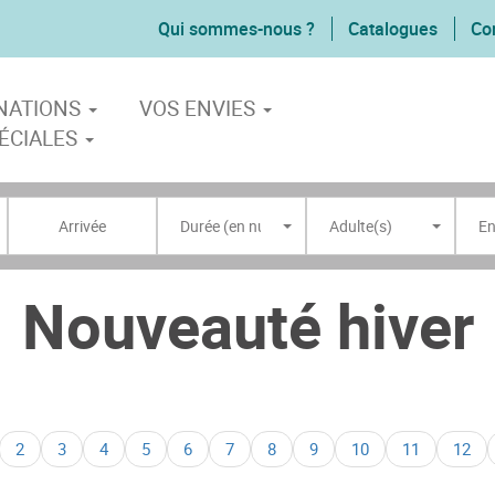
Qui sommes-nous ?
Catalogues
Co
INATIONS
VOS ENVIES
ÉCIALES
Durée (en nuits) ?
Adulte(s)
En
Nouveauté hiver
2
3
4
5
6
7
8
9
10
11
12