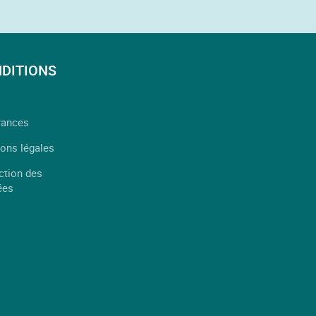
DITIONS
rances
ons légales
ction des
ées