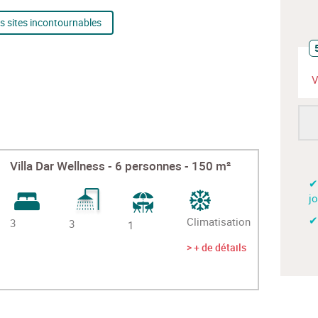
es sites incontournables
V
Villa Dar Wellness - 6 personnes - 150 m²
✔
j
✔
Climatisation
3
3
1
> + de détails