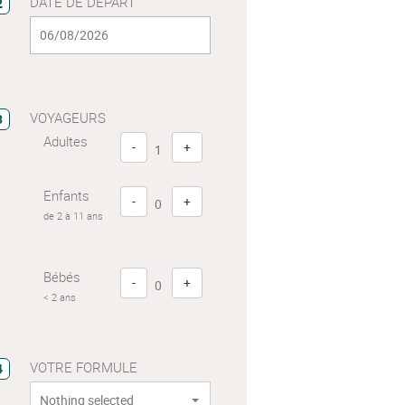
DATE DE DÉPART
2
VOYAGEURS
3
Adultes
-
+
Enfants
-
+
de 2 à 11 ans
Bébés
-
+
< 2 ans
VOTRE FORMULE
4
Nothing selected