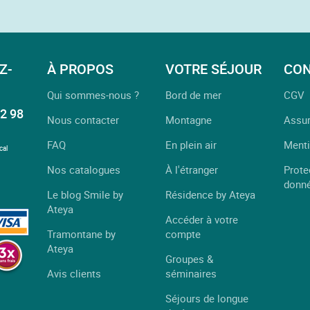
Z-
À PROPOS
VOTRE SÉJOUR
CON
Qui sommes-nous ?
Bord de mer
CGV
2 98
Nous contacter
Montagne
Assu
FAQ
En plein air
Menti
cal
Nos catalogues
À l'étranger
Prote
donn
Le blog Smile by
Résidence by Ateya
Ateya
Accéder à votre
Tramontane by
compte
Ateya
Groupes &
Avis clients
séminaires
Séjours de longue