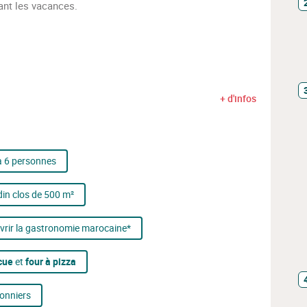
ant les vacances.
+ d'infos
à 6 personnes
in clos de 500 m²
rir la gastronomie marocaine*
cue
et
four à pizza
ronniers