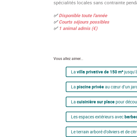
spécialités locales sans contrainte pend
✅
Disponible toute l'année
✅
Courts s
éjours possibles
✅
1 animal admis (€)
Vous allez aimer...
La
villa privative de 150 m²
jusqu’
La
piscine privée
au cœur d’un jard
La
cuisinière sur place
pour découv
Les espaces extérieurs avec
barbe
Le terrain arboré d’oliviers et de cit