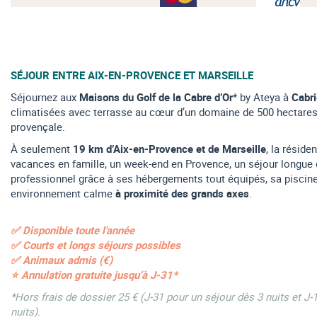
SÉJOUR ENTRE AIX-EN-PROVENCE ET MARSEILLE
Séjournez aux
Maisons du Golf de la Cabre d’Or
* by Ateya à
Cabr
climatisées avec terrasse au cœur d’un domaine de 500 hectares 
provençale.
À seulement
19 km d’Aix-en-Provence et de Marseille
, la réside
vacances en famille, un week-end en Provence, un séjour longue
professionnel grâce à ses hébergements tout équipés, sa piscine
environnement calme
à proximité des grands axes
.
✅ Disponible toute l'année
✅ Courts et longs séjours possibles
✅ Animaux admis (€)
⭐ Annulation gratuite jusqu’à J-31*
*Hors frais de dossier 25 € (J-31 pour un séjour dès 3 nuits et J-
nuits).