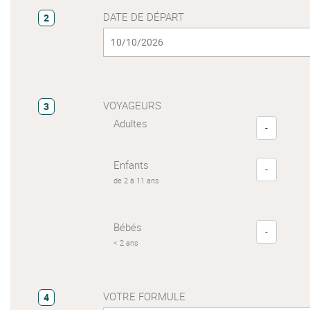
DATE DE DÉPART
2
VOYAGEURS
3
Adultes
-
Enfants
-
de 2 à 11 ans
Bébés
-
< 2 ans
VOTRE FORMULE
4