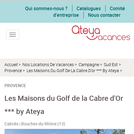
Qui sommes-nous ?
Catalogues
Comité
d'entreprise
Nous contacter
Toggle navigation
Accueil
>
Nos Locations De Vacances
>
Campagne
>
Sud Est
>
Provence
>
Les Maisons Du Golf De La Cabre D'or *** By Ateya
>
PROVENCE
Les Maisons du Golf de la Cabre d'Or
*** by Ateya
Cabriès | Bouches-du-Rhône (13)