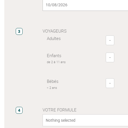
VOYAGEURS
3
Adultes
-
Enfants
-
de 2 à 11 ans
Bébés
-
< 2 ans
VOTRE FORMULE
4
Nothing selected