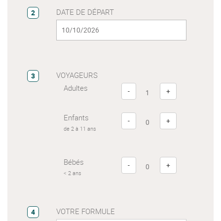
DATE DE DÉPART
2
VOYAGEURS
3
Adultes
-
+
Enfants
-
+
de 2 à 11 ans
Bébés
-
+
< 2 ans
VOTRE FORMULE
4