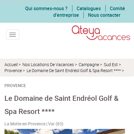
Qui sommes-nous ?
Catalogues
Comité
d'entreprise
Nous contacter
Toggle navigation
Accueil
>
Nos Locations De Vacances
>
Campagne
>
Sud Est
>
Provence
>
Le Domaine De Saint Endréol Golf & Spa Resort ****
>
PROVENCE
Le Domaine de Saint Endréol Golf &
Spa Resort ****
La Motte-en-Provence | Var (83)