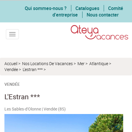
Qui sommes-nous ?
Catalogues
Comité
d'entreprise
Nous contacter
Toggle navigation
Accueil
>
Nos Locations De Vacances
>
Mer
>
Atlantique
>
Vendée
>
L'estran ***
>
VENDÉE
L'Estran ***
Les Sables-d'Olonne | Vendée (85)