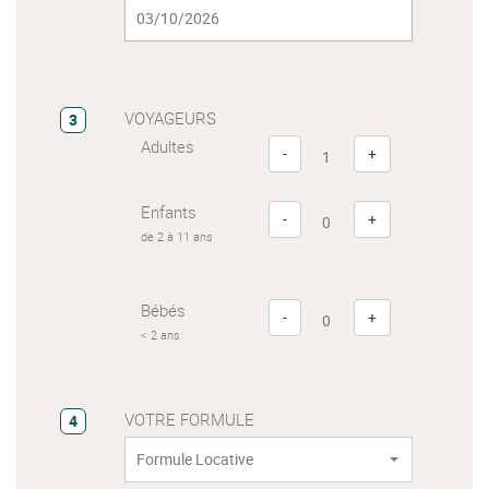
VOYAGEURS
3
Adultes
-
+
Enfants
-
+
de 2 à 11 ans
Bébés
-
+
< 2 ans
VOTRE FORMULE
4
Formule Locative