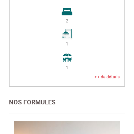
2
1
1
> + de détails
NOS FORMULES