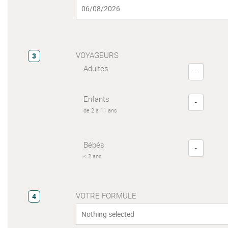
VOYAGEURS
3
Adultes
-
Enfants
-
de 2 à 11 ans
Bébés
-
< 2 ans
VOTRE FORMULE
4
Nothing selected